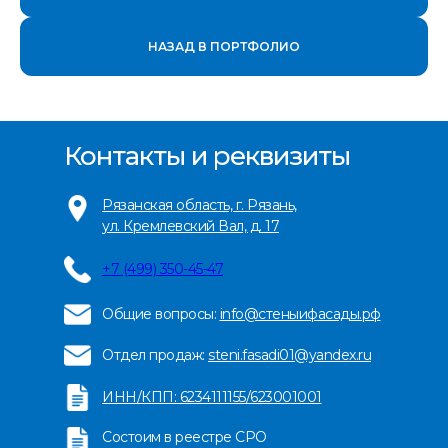
НАЗАД В ПОРТФОЛИО
Контакты и реквизиты
Рязанская область, г. Рязань,
ул. Кремлевский Вал, д. 17
+
7 (499) 350-45-47
Общие вопросы:
info@стеныифасады.рф
Отдел продаж:
steni.fasadi01@yandex.ru
ИНН/КПП: 6234111155/623001001
Состоим в реестре СРО