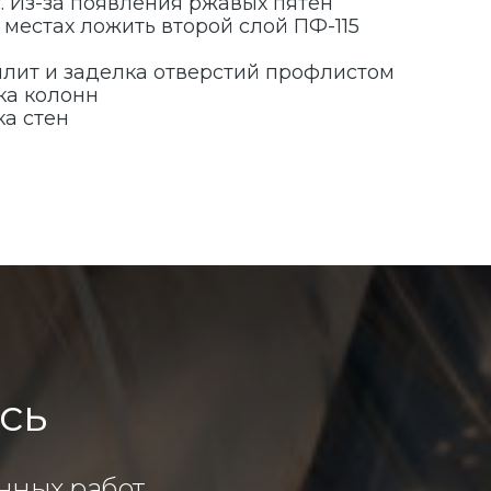
. Из-за появления ржавых пятен
местах ложить второй слой ПФ-115
плит и заделка отверстий профлистом
ка колонн
ка стен
сь
ных работ.