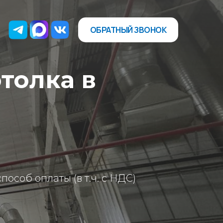
ОБРАТНЫЙ ЗВОНОК
толка в
особ оплаты (в т.ч. с НДС)