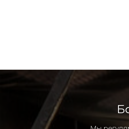
Б
Мы регуля