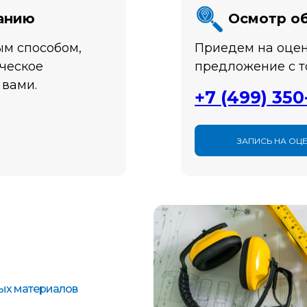
данию
Осмотр о
м способом,
Приедем на оцен
ческое
предложение с т
 вами.
+
7 (499) 350
ЗАПИСЬ НА ОЦ
ных материалов