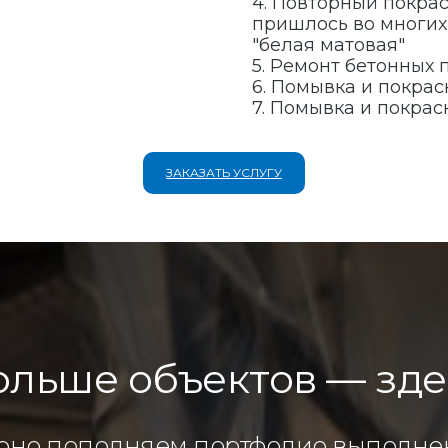
4. Повторный покрас
пришлось во многих 
"белая матовая"
5. Ремонт бетонных 
6. Помывка и покрас
7. Помывка и покрас
ЗАКАЗАТЬ УСЛУГУ
ольше объектов — зде
рно пополняем портфолио выполнен