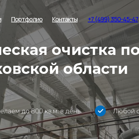
и
Портфолио
Контакты
+7 (499) 350-45-47
ская очистка по
ковской области
елаем до 800 кв.м. в день
Любой сп