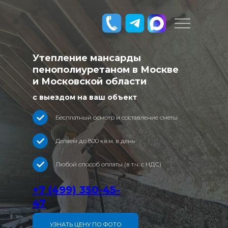
Утепление мансарды
пенополиуретаном в Москве
и Московской области
с выездом на ваш объект
Бесплатный осмотр и составление сметы
Делаем до 800 кв.м. в день
Любой способ оплаты (в т.ч. с НДС)
+
7 (499) 350-45-
47
УЗНАТЬ ЦЕНУ ПО ФОТО