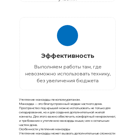
Эффективность
Выполняем работы там, где
невозможно использовать технику,
без увеличения бюджета
Утепление мансарды пенополиуретаном.
Мансарда — это благоустроенный чердак частного дома.
Пространство под крышей можно использовать не только для
складирования, но и для создания дополнительной жилой
комнаты. Для этого важно обеспечить комфортный микроклимат,
и требования к утеплению мансарды выше, чем к остальным
частям дома.
Особенности утепления мансарды
Утепление мансарды может вызвать дополнительные сложности