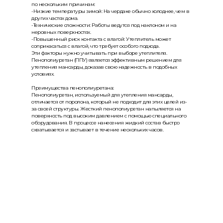
по нескольким причинам:
-Низкие температуры зимой: На чердаке обычно холоднее, чем в
других частях дома.
-Технические сложности: Работы ведутся под наклоном и на
неровных поверхностях.
-Повышенный риск контакта с влагой: Утеплитель может
соприкасаться с влагой, что требует особого подхода.
Эти факторы нужно учитывать при выборе утеплителя.
Пенополиуретан (ППУ) является эффективным решением для
утепления мансарды, доказав свою надежность в подобных
условиях.
Преимущества пенополиуретана:
Пенополиуретан, используемый для утепления мансарды,
отличается от поролона, который не подходит для этих целей из-
за своей структуры. Жесткий пенополиуретан напыляется на
поверхность под высоким давлением с помощью специального
оборудования. В процессе нанесения жидкий состав быстро
схватывается и застывает в течение нескольких часов.