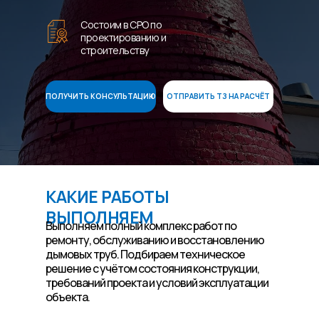
Состоим в СРО по
проектированию и
строительству
ПОЛУЧИТЬ КОНСУЛЬТАЦИЮ
ОТПРАВИТЬ ТЗ НА РАСЧЁТ
КАКИЕ РАБОТЫ
ВЫПОЛНЯЕМ
Выполняем полный комплекс работ по
ремонту, обслуживанию и восстановлению
дымовых труб. Подбираем техническое
решение с учётом состояния конструкции,
требований проекта и условий эксплуатации
объекта.