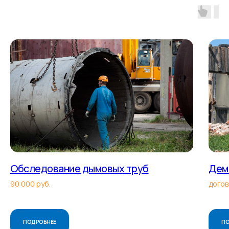
Обследование дымовых труб
Дем
90 000 руб.
догов
ПОДРОБНЕЕ
ПО